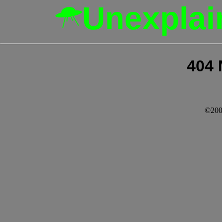
Unexplai
404 
©200